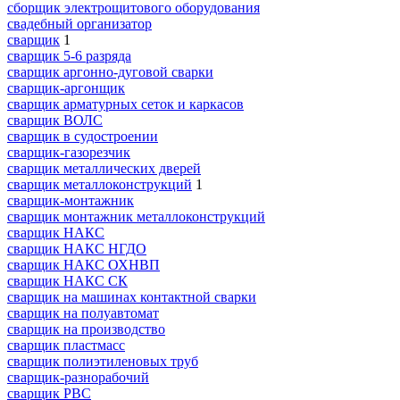
сборщик электрощитового оборудования
свадебный организатор
сварщик
1
сварщик 5-6 разряда
сварщик аргонно-дуговой сварки
сварщик-аргонщик
сварщик арматурных сеток и каркасов
сварщик ВОЛС
сварщик в судостроении
сварщик-газорезчик
сварщик металлических дверей
сварщик металлоконструкций
1
сварщик-монтажник
сварщик монтажник металлоконструкций
сварщик НАКС
сварщик НАКС НГДО
сварщик НАКС ОХНВП
сварщик НАКС СК
сварщик на машинах контактной сварки
сварщик на полуавтомат
сварщик на производство
сварщик пластмасс
сварщик полиэтиленовых труб
сварщик-разнорабочий
сварщик РВС