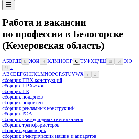
Работа и вакансии
по профессии в Белогорске
(Кемеровская область)
А
Б
В
Г
Д
Е
Ж
З
И
К
Л
М
Н
О
П
Р
Т
У
Ф
Х
Ц
Ч
Ш
Э
Ю
Ё
Й
С
Щ
Ы
#
Я
A
B
C
D
E
F
G
H
I
J
K
L
M
N
O
P
Q
R
S
T
U
V
W
X
Y
Z
сборщик ПВХ-конструкций
сборщик ПВХ-окон
сборщик ПК
сборщик поддонов
сборщик подписей
сборщик рекламных конструкций
сборщик РЭА
сборщик светодиодных светильников
сборщик трансформаторов
сборщик-упаковщик
сборщик электрических машин и аппаратов