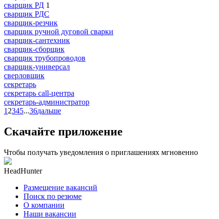
сварщик РД
1
сварщик РДС
сварщик-резчик
сварщик ручной дуговой сварки
сварщик-сантехник
сварщик-сборщик
сварщик трубопроводов
сварщик-универсал
сверловщик
секретарь
секретарь call-центра
секретарь-администратор
1
2
3
4
5
...
36
дальше
Скачайте приложение
Чтобы получать уведомления о приглашениях мгновенно
HeadHunter
Размещение вакансий
Поиск по резюме
О компании
Наши вакансии