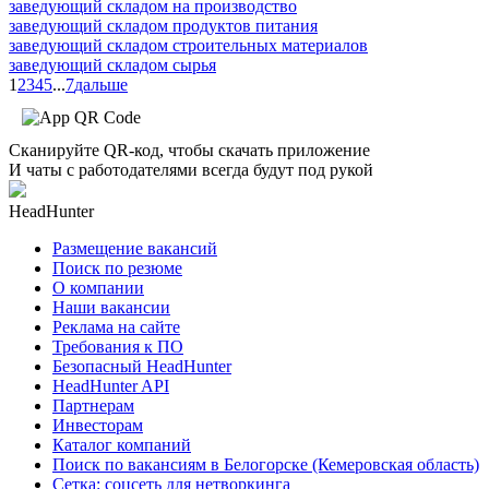
заведующий складом на производство
заведующий складом продуктов питания
заведующий складом строительных материалов
заведующий складом сырья
1
2
3
4
5
...
7
дальше
Сканируйте QR-код, чтобы скачать приложение
И чаты с работодателями всегда будут под рукой
HeadHunter
Размещение вакансий
Поиск по резюме
О компании
Наши вакансии
Реклама на сайте
Требования к ПО
Безопасный HeadHunter
HeadHunter API
Партнерам
Инвесторам
Каталог компаний
Поиск по вакансиям в Белогорске (Кемеровская область)
Сетка: соцсеть для нетворкинга