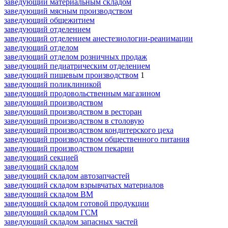
заведующий материальным складом
заведующий мясным производством
заведующий общежитием
заведующий отделением
заведующий отделением анестезиологии-реанимации
заведующий отделом
заведующий отделом розничных продаж
заведующий педиатрическим отделением
заведующий пищевым производством
1
заведующий поликлиникой
заведующий продовольственным магазином
заведующий производством
заведующий производством в ресторан
заведующий производством в столовую
заведующий производством кондитерского цеха
заведующий производством общественного питания
заведующий производством пекарни
заведующий секцией
заведующий складом
заведующий складом автозапчастей
заведующий складом взрывчатых материалов
заведующий складом ВМ
заведующий складом готовой продукции
заведующий складом ГСМ
заведующий складом запасных частей