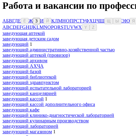
Работа и вакансии по професс
А
Б
В
Г
Д
Е
Ж
И
К
Л
М
Н
О
П
Р
С
Т
У
Ф
Х
Ц
Ч
Ш
Э
Ю
Ё
З
Й
Щ
Ы
Я
A
B
C
D
E
F
G
H
I
J
K
L
M
N
O
P
Q
R
S
T
U
V
W
X
Y
Z
заведующая аптекой
заведующая детским садом
заведующий
1
заведующий административно-хозяйственной частью
заведующий аптекой (провизор)
заведующий архивом
заведующий АХЧА
заведующий базой
заведующий библиотекой
заведующий здравпунктом
заведующий испытательной лабораторией
заведующий канцелярией
заведующий кассой
1
заведующий кассой дополнительного офиса
заведующий кафе
заведующий клинико-диагностической лабораторией
заведующий кулинарным производством
заведующий лабораторией
заведующий магазином
1