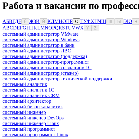
Работа и вакансии по професс
А
Б
В
Г
Д
Е
Ж
З
И
К
Л
М
Н
О
П
Р
Т
У
Ф
Х
Ц
Ч
Ш
Э
Ю
Ё
Й
С
Щ
Ы
Я
A
B
C
D
E
F
G
H
I
J
K
L
M
N
O
P
Q
R
S
T
U
V
W
X
Y
Z
системный администратор VMware
системный администратор Windows
системный администратор в банк
системный администратор ЛВС
системный администратор (поддержка)
системный администратор-программист
системный администратор со знанием 1С
системный администратор (стажер)
системный администратор технической поддержки
системный аналитик
системный аналитик 1С
системный аналитик CRM
системный архитектор
системный бизнес-аналитик
системный инженер
системный инженер DevOps
системный инженер Linux
системный программист
системный программист Linux