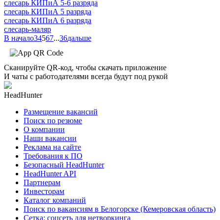
слесарь КИПиА 5-6 разряда
слесарь КИПиА 5 разряда
слесарь КИПиА 6 разряда
слесарь-маляр
В начало
3
4
5
6
7
...
36
дальше
Сканируйте QR-код, чтобы скачать приложение
И чаты с работодателями всегда будут под рукой
HeadHunter
Размещение вакансий
Поиск по резюме
О компании
Наши вакансии
Реклама на сайте
Требования к ПО
Безопасный HeadHunter
HeadHunter API
Партнерам
Инвесторам
Каталог компаний
Поиск по вакансиям в Белогорске (Кемеровская область)
Сетка: соцсеть для нетворкинга