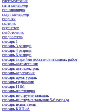
системотехник
сити-менеджер
сканировщик
скаут-менеджер
скорняк
скотник
скульптор
слаботочник
следователь
слесарь
1
слесарь 3 разряда
слесарь 4 разряда
слесарь 6 разряда
слесарь аварийно-восстановительных работ
слесарь-автомеханик
слесарь-автоэлектрик
слесарь-агрегатчик
слесарь-арматурщик
слесарь-гидравлик
слесарь ГПМ
слесарь-жестянщик
слесарь-инструментальщик
слесарь-инструментальщик 5-6 разряда
слесарь-испытатель
слесарь КИПиА