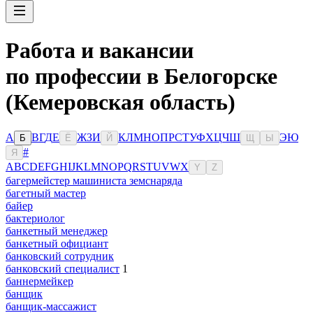
Работа и вакансии
по профессии в Белогорске
(Кемеровская область)
А
В
Г
Д
Е
Ж
З
И
К
Л
М
Н
О
П
Р
С
Т
У
Ф
Х
Ц
Ч
Ш
Э
Ю
Б
Ё
Й
Щ
Ы
#
Я
A
B
C
D
E
F
G
H
I
J
K
L
M
N
O
P
Q
R
S
T
U
V
W
X
Y
Z
багермейстер машиниста земснаряда
багетный мастер
байер
бактериолог
банкетный менеджер
банкетный официант
банковский сотрудник
банковский специалист
1
баннермейкер
банщик
банщик-массажист