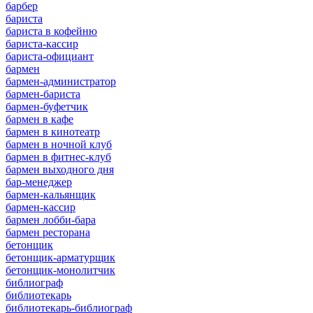
барбер
бариста
бариста в кофейню
бариста-кассир
бариста-официант
бармен
бармен-администратор
бармен-бариста
бармен-буфетчик
бармен в кафе
бармен в кинотеатр
бармен в ночной клуб
бармен в фитнес-клуб
бармен выходного дня
бар-менеджер
бармен-кальянщик
бармен-кассир
бармен лобби-бара
бармен ресторана
бетонщик
бетонщик-арматурщик
бетонщик-монолитчик
библиограф
библиотекарь
библиотекарь-библиограф