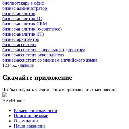
библиотекарь в офис
бизнес-администратор
бизнес-аналитик
бизнес-аналитик 1С
бизнес-аналитик CRM
бизнес-аналитик (e-commerce)
бизнес-аналитик (IT)
бизнес-архитектор
бизнес-ассистент
бизнес-ассистент генерального директора
бизнес-ассистент руководителя
бизнес-ассистент со знанием английского языка
1
2
3
4
5
...
7
дальше
Скачайте приложение
Чтобы получать уведомления о приглашениях мгновенно
HeadHunter
Размещение вакансий
Поиск по резюме
О компании
Наши вакансии