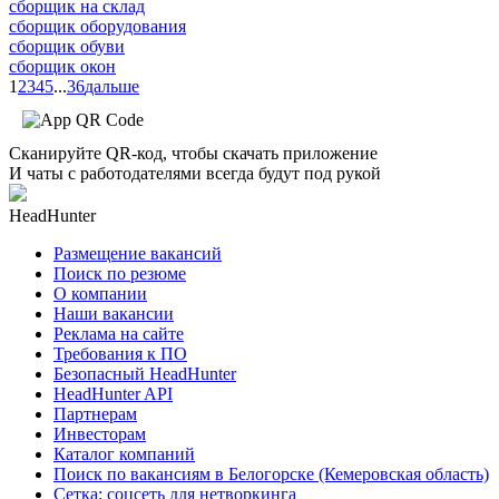
сборщик на склад
сборщик оборудования
сборщик обуви
сборщик окон
1
2
3
4
5
...
36
дальше
Сканируйте QR-код, чтобы скачать приложение
И чаты с работодателями всегда будут под рукой
HeadHunter
Размещение вакансий
Поиск по резюме
О компании
Наши вакансии
Реклама на сайте
Требования к ПО
Безопасный HeadHunter
HeadHunter API
Партнерам
Инвесторам
Каталог компаний
Поиск по вакансиям в Белогорске (Кемеровская область)
Сетка: соцсеть для нетворкинга