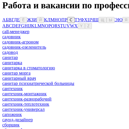
Работа и вакансии по професс
А
Б
В
Г
Д
Е
Ж
З
И
К
Л
М
Н
О
П
Р
Т
У
Ф
Х
Ц
Ч
Ш
Э
Ю
Ё
Й
С
Щ
Ы
Я
A
B
C
D
E
F
G
H
I
J
K
L
M
N
O
P
Q
R
S
T
U
V
W
X
Y
Z
сall-менеджер
садовник
садовник-агроном
садовник-озеленитель
садовод
санитар
санитарка
санитарка в стоматологию
санитар морга
санитарный врач
санитар психиатрической больницы
сантехник
сантехник-монтажник
сантехник-разнорабочий
сантехник-теплотехник
сантехник-универсал
сапожник
саунд-дизайнер
сборщик