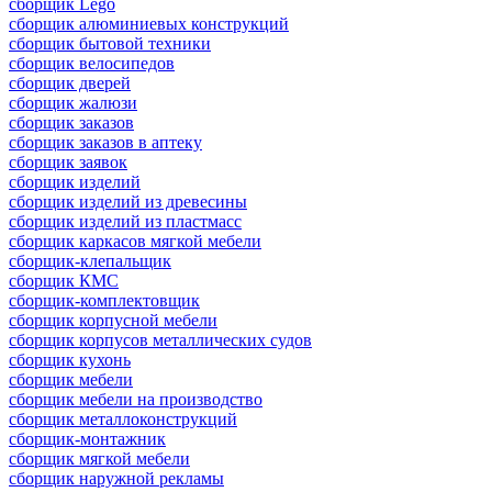
сборщик Lego
сборщик алюминиевых конструкций
сборщик бытовой техники
сборщик велосипедов
сборщик дверей
сборщик жалюзи
сборщик заказов
сборщик заказов в аптеку
сборщик заявок
сборщик изделий
сборщик изделий из древесины
сборщик изделий из пластмасс
сборщик каркасов мягкой мебели
сборщик-клепальщик
сборщик КМС
сборщик-комплектовщик
сборщик корпусной мебели
сборщик корпусов металлических судов
сборщик кухонь
сборщик мебели
сборщик мебели на производство
сборщик металлоконструкций
сборщик-монтажник
сборщик мягкой мебели
сборщик наружной рекламы