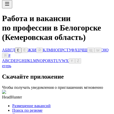
Работа и вакансии
по профессии в Белогорске
(Кемеровская область)
А
Б
В
Г
Д
Ж
З
И
К
Л
М
Н
О
П
Р
С
Т
У
Ф
Х
Ц
Ч
Ш
Э
Ю
Е
Ё
Й
Щ
Ы
#
Я
A
B
C
D
E
F
G
H
I
J
K
L
M
N
O
P
Q
R
S
T
U
V
W
X
Y
Z
егерь
Скачайте приложение
Чтобы получать уведомления о приглашениях мгновенно
HeadHunter
Размещение вакансий
Поиск по резюме