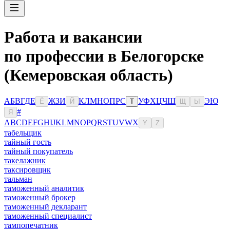
Работа и вакансии
по профессии в Белогорске
(Кемеровская область)
А
Б
В
Г
Д
Е
Ж
З
И
К
Л
М
Н
О
П
Р
С
У
Ф
Х
Ц
Ч
Ш
Э
Ю
Ё
Й
Т
Щ
Ы
#
Я
A
B
C
D
E
F
G
H
I
J
K
L
M
N
O
P
Q
R
S
T
U
V
W
X
Y
Z
табельщик
тайный гость
тайный покупатель
такелажник
таксировщик
тальман
таможенный аналитик
таможенный брокер
таможенный декларант
таможенный специалист
тампопечатник