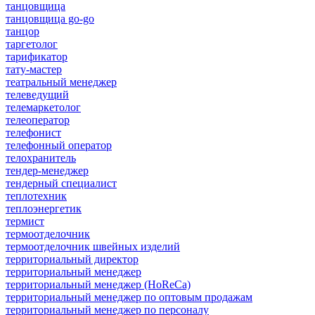
танцовщица
танцовщица go-go
танцор
таргетолог
тарификатор
тату-мастер
театральный менеджер
телеведущий
телемаркетолог
телеоператор
телефонист
телефонный оператор
телохранитель
тендер-менеджер
тендерный специалист
теплотехник
теплоэнергетик
термист
термоотделочник
термоотделочник швейных изделий
территориальный директор
территориальный менеджер
территориальный менеджер (HoReCa)
территориальный менеджер по оптовым продажам
территориальный менеджер по персоналу