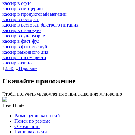
кассир в офис
кассир в пиццерию
кассир в продуктовый магазин
кассир в ресторан
кассир в ресторан быстрого питания
кассир в столовую
кассир в супермаркет
кассир в фаст-фуд
кассир в фитнес-клуб
кассир выходного дня
кассир гипермаркета
кассир казино
1
2
3
4
5
...
11
дальше
Скачайте приложение
Чтобы получать уведомления о приглашениях мгновенно
HeadHunter
Размещение вакансий
Поиск по резюме
О компании
Наши вакансии