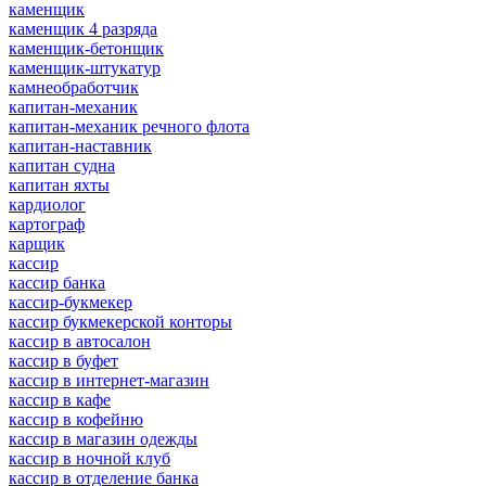
каменщик
каменщик 4 разряда
каменщик-бетонщик
каменщик-штукатур
камнеобработчик
капитан-механик
капитан-механик речного флота
капитан-наставник
капитан судна
капитан яхты
кардиолог
картограф
карщик
кассир
кассир банка
кассир-букмекер
кассир букмекерской конторы
кассир в автосалон
кассир в буфет
кассир в интернет-магазин
кассир в кафе
кассир в кофейню
кассир в магазин одежды
кассир в ночной клуб
кассир в отделение банка