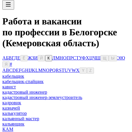
Работа и вакансии
по профессии в Белогорске
(Кемеровская область)
А
Б
В
Г
Д
Е
Ж
З
И
Л
М
Н
О
П
Р
С
Т
У
Ф
Х
Ц
Ч
Ш
Э
Ю
Ё
Й
К
Щ
Ы
#
Я
A
B
C
D
E
F
G
H
I
J
K
L
M
N
O
P
Q
R
S
T
U
V
W
X
Y
Z
кабельщик
кабельщик-спайщик
кавист
кадастровый инженер
кадастровый инженер-землеустроитель
кадровик
казначей
калькулятор
кальянный мастер
кальянщик
КАМ