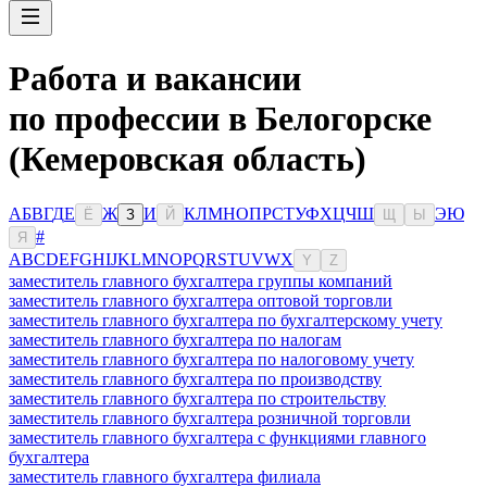
Работа и вакансии
по профессии в Белогорске
(Кемеровская область)
А
Б
В
Г
Д
Е
Ж
И
К
Л
М
Н
О
П
Р
С
Т
У
Ф
Х
Ц
Ч
Ш
Э
Ю
Ё
З
Й
Щ
Ы
#
Я
A
B
C
D
E
F
G
H
I
J
K
L
M
N
O
P
Q
R
S
T
U
V
W
X
Y
Z
заместитель главного бухгалтера группы компаний
заместитель главного бухгалтера оптовой торговли
заместитель главного бухгалтера по бухгалтерскому учету
заместитель главного бухгалтера по налогам
заместитель главного бухгалтера по налоговому учету
заместитель главного бухгалтера по производству
заместитель главного бухгалтера по строительству
заместитель главного бухгалтера розничной торговли
заместитель главного бухгалтера с функциями главного
бухгалтера
заместитель главного бухгалтера филиала