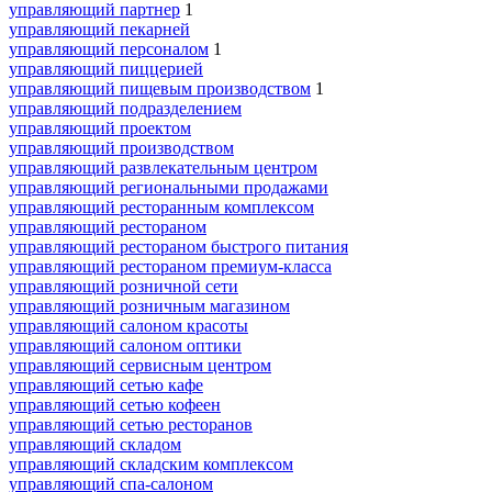
управляющий партнер
1
управляющий пекарней
управляющий персоналом
1
управляющий пиццерией
управляющий пищевым производством
1
управляющий подразделением
управляющий проектом
управляющий производством
управляющий развлекательным центром
управляющий региональными продажами
управляющий ресторанным комплексом
управляющий рестораном
управляющий рестораном быстрого питания
управляющий рестораном премиум-класса
управляющий розничной сети
управляющий розничным магазином
управляющий салоном красоты
управляющий салоном оптики
управляющий сервисным центром
управляющий сетью кафе
управляющий сетью кофеен
управляющий сетью ресторанов
управляющий складом
управляющий складским комплексом
управляющий спа-салоном