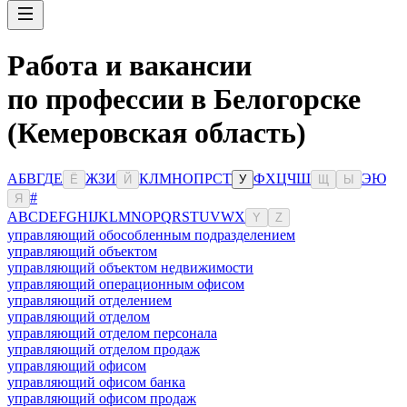
Работа и вакансии
по профессии в Белогорске
(Кемеровская область)
А
Б
В
Г
Д
Е
Ж
З
И
К
Л
М
Н
О
П
Р
С
Т
Ф
Х
Ц
Ч
Ш
Э
Ю
Ё
Й
У
Щ
Ы
#
Я
A
B
C
D
E
F
G
H
I
J
K
L
M
N
O
P
Q
R
S
T
U
V
W
X
Y
Z
управляющий обособленным подразделением
управляющий объектом
управляющий объектом недвижимости
управляющий операционным офисом
управляющий отделением
управляющий отделом
управляющий отделом персонала
управляющий отделом продаж
управляющий офисом
управляющий офисом банка
управляющий офисом продаж