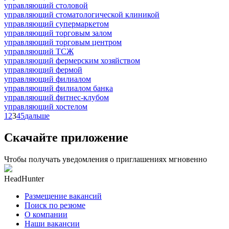
управляющий столовой
управляющий стоматологической клиникой
управляющий супермаркетом
управляющий торговым залом
управляющий торговым центром
управляющий ТСЖ
управляющий фермерским хозяйством
управляющий фермой
управляющий филиалом
управляющий филиалом банка
управляющий фитнес-клубом
управляющий хостелом
1
2
3
4
5
дальше
Скачайте приложение
Чтобы получать уведомления о приглашениях мгновенно
HeadHunter
Размещение вакансий
Поиск по резюме
О компании
Наши вакансии