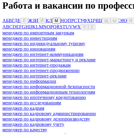
Работа и вакансии по професс
А
Б
В
Г
Д
Е
Ж
З
И
К
Л
Н
О
П
Р
С
Т
У
Ф
Х
Ц
Ч
Ш
Э
Ю
Ё
Й
М
Щ
Ы
Я
A
B
C
D
E
F
G
H
I
J
K
L
M
N
O
P
Q
R
S
T
U
V
W
X
Y
Z
менеджер по импортным закупкам
менеджер по инвестициям
менеджер по индивидуальному туризму
менеджер по инновациям
менеджер по интернет-коммуникациям
менеджер по интернет-маркетингу и рекламе
менеджер по интернет-продажам
менеджер по интернет-продвижению
менеджер по интернет-рекламе
менеджер по информации
менеджер по информационной безопасности
менеджер по информационным технологиям
менеджер по ипотечному кредитованию
менеджер по исследованиям
менеджер по кадрам
менеджер по кадровому администрированию
менеджер по кадровому делопроизводству
менеджер по кадровому учету
менеджер по качеству