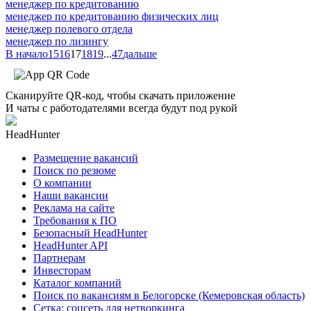
менеджер по кредитованию
менеджер по кредитованию физических лиц
менеджер полевого отдела
менеджер по лизингу
В начало
15
16
17
18
19
...
47
дальше
Сканируйте QR-код, чтобы скачать приложение
И чаты с работодателями всегда будут под рукой
HeadHunter
Размещение вакансий
Поиск по резюме
О компании
Наши вакансии
Реклама на сайте
Требования к ПО
Безопасный HeadHunter
HeadHunter API
Партнерам
Инвесторам
Каталог компаний
Поиск по вакансиям в Белогорске (Кемеровская область)
Сетка: соцсеть для нетворкинга