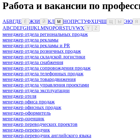
Работа и вакансии по професс
А
Б
В
Г
Д
Е
Ж
З
И
К
Л
Н
О
П
Р
С
Т
У
Ф
Х
Ц
Ч
Ш
Э
Ю
Ё
Й
М
Щ
Ы
Я
A
B
C
D
E
F
G
H
I
J
K
L
M
N
O
P
Q
R
S
T
U
V
W
X
Y
Z
менеджер отдела региональных продаж
менеджер отдела рекламы
менеджер отдела рекламы и PR
менеджер отдела розничных продаж
менеджер отдела складской логистики
менеджер отдела снабжения
менеджер отдела сопровождения продаж
менеджер отдела телефонных продаж
менеджер отдела товародвижения
менеджер отдела управления проектами
менеджер отдела эксплуатации
менеджер отеля
менеджер офиса продаж
менеджер офисных продаж
менеджер-оформитель
менеджер-оценщик
менеджер переводческих проектов
менеджер-переводчик
менеджер-переводчик английского языка