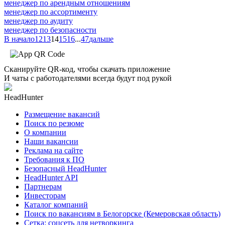
менеджер по арендным отношениям
менеджер по ассортименту
менеджер по аудиту
менеджер по безопасности
В начало
12
13
14
15
16
...
47
дальше
Сканируйте QR-код, чтобы скачать приложение
И чаты с работодателями всегда будут под рукой
HeadHunter
Размещение вакансий
Поиск по резюме
О компании
Наши вакансии
Реклама на сайте
Требования к ПО
Безопасный HeadHunter
HeadHunter API
Партнерам
Инвесторам
Каталог компаний
Поиск по вакансиям в Белогорске (Кемеровская область)
Сетка: соцсеть для нетворкинга