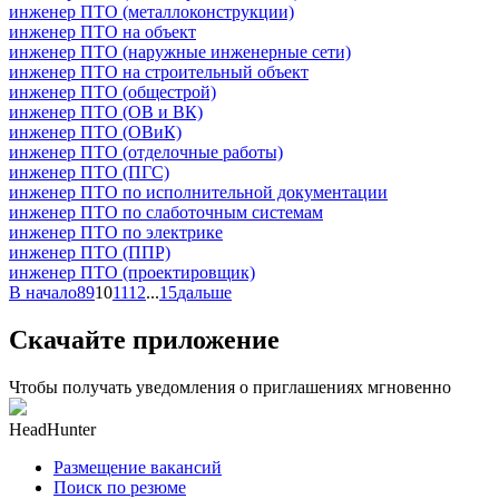
инженер ПТО (металлоконструкции)
инженер ПТО на объект
инженер ПТО (наружные инженерные сети)
инженер ПТО на строительный объект
инженер ПТО (общестрой)
инженер ПТО (ОВ и ВК)
инженер ПТО (ОВиК)
инженер ПТО (отделочные работы)
инженер ПТО (ПГС)
инженер ПТО по исполнительной документации
инженер ПТО по слаботочным системам
инженер ПТО по электрике
инженер ПТО (ППР)
инженер ПТО (проектировщик)
В начало
8
9
10
11
12
...
15
дальше
Скачайте приложение
Чтобы получать уведомления о приглашениях мгновенно
HeadHunter
Размещение вакансий
Поиск по резюме