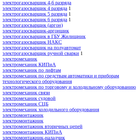
электрогазосварщик 4-6 разряда
электрогазосварщик 4 разряда
1
электрогазосварщик 5 разряда
1
электрогазосварщик 6 разряда
1
электрогазосварщик (аргон)
электрогазосварщик-аргонщик
электрогазосварщик в ГБУ Жилищник
электрогазосварщик НАКС
электрогазосварщик на полуавтомат
электрогазосварщик ручной сварки
1
электромеханик
электромеханик КИПиА
электромеханик по лифтам
электромеханик по средствам автоматики и приборам
технологического оборудования
электромеханик по торговому и холодильному оборудованию
электромеханик связи
электромеханик судовой
электромеханик СЦБ
электромеханик холодильного оборудования
электромонтажник
электромонтажник
электромонтажник вторичных цепей
электромонтажник КИПиА
электромонтажник-наладчик