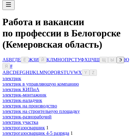
Работа и вакансии
по профессии в Белогорске
(Кемеровская область)
А
Б
В
Г
Д
Е
Ж
З
И
К
Л
М
Н
О
П
Р
С
Т
У
Ф
Х
Ц
Ч
Ш
Ю
Ё
Й
Щ
Ы
Э
#
Я
A
B
C
D
E
F
G
H
I
J
K
L
M
N
O
P
Q
R
S
T
U
V
W
X
Y
Z
электрик
электрик в управляющую компанию
электрик КИПиА
электрик-монтажник
электрик-наладчик
электрик на производство
электрик на строительную площадку
электрик-разнорабочий
электрик участка
электрогазосварщик
1
электрогазосварщик 4-5 разряда
1