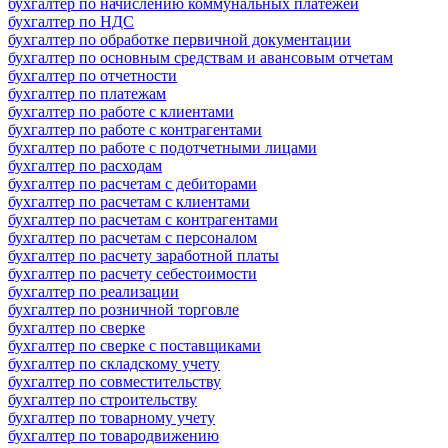
бухгалтер по начислению коммунальных платежей
бухгалтер по НДС
бухгалтер по обработке первичной документации
бухгалтер по основным средствам и авансовым отчетам
бухгалтер по отчетности
бухгалтер по платежам
бухгалтер по работе с клиентами
бухгалтер по работе с контрагентами
бухгалтер по работе с подотчетными лицами
бухгалтер по расходам
бухгалтер по расчетам с дебиторами
бухгалтер по расчетам с клиентами
бухгалтер по расчетам с контрагентами
бухгалтер по расчетам с персоналом
бухгалтер по расчету заработной платы
бухгалтер по расчету себестоимости
бухгалтер по реализации
бухгалтер по розничной торговле
бухгалтер по сверке
бухгалтер по сверке с поставщиками
бухгалтер по складскому учету
бухгалтер по совместительству
бухгалтер по строительству
бухгалтер по товарному учету
бухгалтер по товародвижению