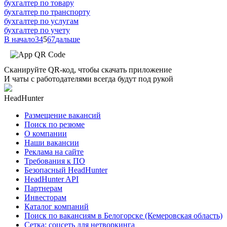
бухгалтер по товару
бухгалтер по транспорту
бухгалтер по услугам
бухгалтер по учету
В начало
3
4
5
6
7
дальше
Сканируйте QR-код, чтобы скачать приложение
И чаты с работодателями всегда будут под рукой
HeadHunter
Размещение вакансий
Поиск по резюме
О компании
Наши вакансии
Реклама на сайте
Требования к ПО
Безопасный HeadHunter
HeadHunter API
Партнерам
Инвесторам
Каталог компаний
Поиск по вакансиям в Белогорске (Кемеровская область)
Сетка: соцсеть для нетворкинга