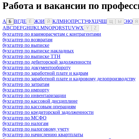
Работа и вакансии по професс
А
В
Г
Д
Е
Ж
З
И
К
Л
М
Н
О
П
Р
С
Т
У
Ф
Х
Ц
Ч
Ш
Э
Ю
Б
Ё
Й
Щ
Ы
Я
A
B
C
D
E
F
G
H
I
J
K
L
M
N
O
P
Q
R
S
T
U
V
W
X
Y
Z
бухгалтер по взаиморасчетам с контрагентами
бухгалтер по возвратам
бухгалтер по выписке
бухгалтер по выписке накладных
бухгалтер по выписке ТТН
бухгалтер по дебиторской задолженности
бухгалтер по документообороту
бухгалтер по заработной плате и кадрам
бухгалтер по заработной плате и кадровому делопроизводству
бухгалтер по затратам
бухгалтер по импорту
бухгалтер по инвентаризации
бухгалтер по кассовой дисциплине
бухгалтер по кассовым операциям
бухгалтер по кредиторской задолженности
бухгалтер по МСФО
бухгалтер по налогам
бухгалтер по налоговому учету
бухгалтер по начислению квартплаты