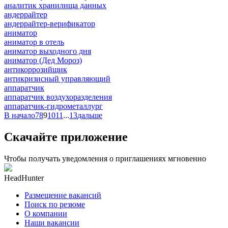
аналитик хранилища данных
андеррайтер
андеррайтер-верификатор
аниматор
аниматор в отель
аниматор выходного дня
аниматор (Дед Мороз)
антикоррозийщик
антикризисный управляющий
аппаратчик
аппаратчик воздухоразделения
аппаратчик-гидрометаллург
В начало
7
8
9
10
11
...
13
дальше
Скачайте приложение
Чтобы получать уведомления о приглашениях мгновенно
HeadHunter
Размещение вакансий
Поиск по резюме
О компании
Наши вакансии