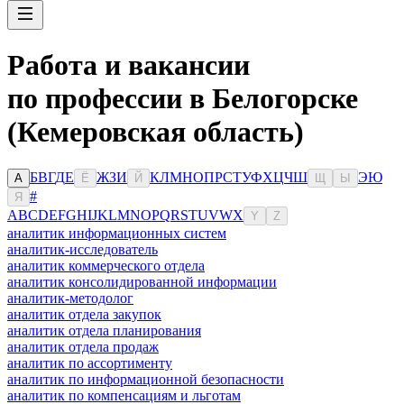
Работа и вакансии
по профессии в Белогорске
(Кемеровская область)
Б
В
Г
Д
Е
Ж
З
И
К
Л
М
Н
О
П
Р
С
Т
У
Ф
Х
Ц
Ч
Ш
Э
Ю
А
Ё
Й
Щ
Ы
#
Я
A
B
C
D
E
F
G
H
I
J
K
L
M
N
O
P
Q
R
S
T
U
V
W
X
Y
Z
аналитик информационных систем
аналитик-исследователь
аналитик коммерческого отдела
аналитик консолидированной информации
аналитик-методолог
аналитик отдела закупок
аналитик отдела планирования
аналитик отдела продаж
аналитик по ассортименту
аналитик по информационной безопасности
аналитик по компенсациям и льготам