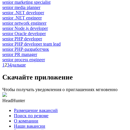
senior marketing specialist
senior media planner
senior .NET developer
senior .NET engineer
senior network engineer
senior Node.js developer
senior Oracle developer
senior PHP developer
senior PHP developer team lead
senior PHP-разработчик
senior PR manager
senior process engineer
1
2
3
4
дальше
Скачайте приложение
Чтобы получать уведомления о приглашениях мгновенно
HeadHunter
Размещение вакансий
Поиск по резюме
О компании
Наши вакансии