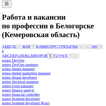
Работа и вакансии
по профессии в Белогорске
(Кемеровская область)
А
Б
В
Г
Д
Е
Ж
З
И
К
Л
М
Н
О
П
Р
С
Т
У
Ф
Х
Ц
Ч
Ш
Э
Ю
Ё
Й
Щ
Ы
Я
#
A
B
C
D
E
F
G
H
I
J
K
L
M
N
O
P
Q
R
T
U
V
W
X
S
Y
Z
senior DevOps
senior DevOps engineer
senior digital manager
senior digital marketing manager
senior drupal developer
senior electrical engineer
senior event manager
senior finance analyst
senior financial controller
senior frontend developer
senior frontend developer React