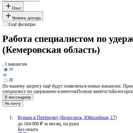
Опыт
Уровень дохода
Ещё фильтры
Работа специалистом по удер
(Кемеровская область)
, 1 вакансия
По вашему запросу ещё будут появляться новые вакансии. При
специалист по удержанию клиентов
Полная занятость
Белогорск
В мессенджер
На почту
Курьер в Пятёрочку (Белогорск, Юбилейная, 17)
до
184 000
₽
за месяц,
на руки
Без опыта