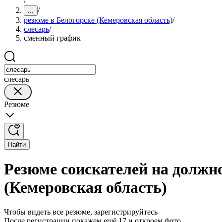
/
/
...
резюме в Белогорске (Кемеровская область)
/
слесарь
/
сменный график
слесарь
Резюме
Найти
Резюме соискателей на должн
(Кемеровская область)
Чтобы видеть все резюме, зарегистрируйтесь
После регистрации покажем ещё 17 и откроем фото