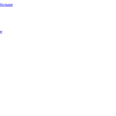
 больше
ре