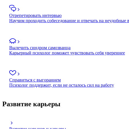
Отрепетировать интервью
Научим проходить собеседование и отвечать на неудобные
Вылечить синдром самозванца
Карьерный психолог поможет чувствовать себя увереннее
Справиться с выгоранием
Психолог поддержит, если не осталось сил на работу
Развитие карьеры
Развитие навыков и карьеры