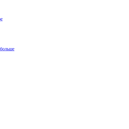
ре
 больше