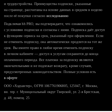
тратите много времени на поиск и вручную поднимаете
и трудоустройства. Преимущества подписки, указанные
резюме
на странице, рассчитаны на основе данных в среднем в неделю
после её покупки согласно
хотите сравнить себя с конкурентами и оценить шансы
исследованию
Подключая hh PRO, вы подтверждаете, что ознакомились
с условиями подписки и согласны с ними. Подписка даёт доступ
к функциям сервиса на срок, указанный при оформлении. Если
не отменить подписку, она автоматически продлится на тот же
срок. Вы имеете право в любое время отменить подписку
в личном кабинете — доступ к услугам сохранится до конца
оплаченного периода. Все платежи за подписку являются
окончательными и не подлежат возврату, кроме случаев,
предусмотренных законодательством. Полные условия есть
в оферте
ООО «Хэдхантер», ОГРН 1067761906805, 125047, г. Москва,
вн. тер. г. Муниципальный округ Тверской, ул. 2-я Брестская,
д. 48, помещ. 25